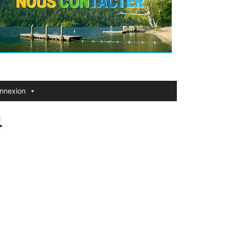
nnexion
4