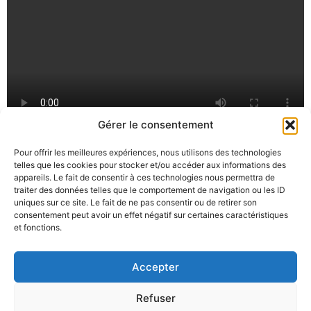
Gérer le consentement
Pour offrir les meilleures expériences, nous utilisons des technologies
telles que les cookies pour stocker et/ou accéder aux informations des
appareils. Le fait de consentir à ces technologies nous permettra de
traiter des données telles que le comportement de navigation ou les ID
uniques sur ce site. Le fait de ne pas consentir ou de retirer son
consentement peut avoir un effet négatif sur certaines caractéristiques
et fonctions.
Accepter
Adresse :
3 rue du forage – 59320 EMMERIN.
Refuser
N° Préfecture :
W595013276