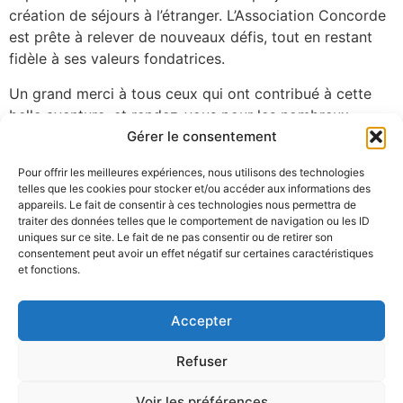
création de séjours à l’étranger. L’Association Concorde
est prête à relever de nouveaux défis, tout en restant
fidèle à ses valeurs fondatrices.
Un grand merci à tous ceux qui ont contribué à cette
belle aventure, et rendez-vous pour les nombreux
projets à venir !
Gérer le consentement
Pour offrir les meilleures expériences, nous utilisons des technologies
telles que les cookies pour stocker et/ou accéder aux informations des
appareils. Le fait de consentir à ces technologies nous permettra de
traiter des données telles que le comportement de navigation ou les ID
uniques sur ce site. Le fait de ne pas consentir ou de retirer son
consentement peut avoir un effet négatif sur certaines caractéristiques
et fonctions.
Accepter
Adresse :
3 rue du forage – 59320 EMMERIN.
Refuser
N° Préfecture :
W595013276
Siret :
511 870 982 00028
Voir les préférences