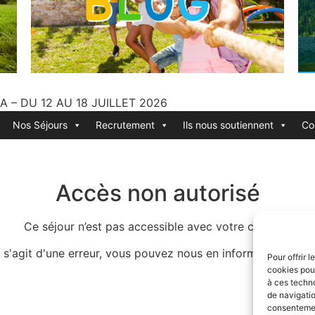
 – DU 12 AU 18 JUILLET 2026
Nos Séjours
Recrutement
Ils nous soutiennent
Co
Accès non autorisé
Ce séjour n’est pas accessible avec votre compte.
 s'agit d'une erreur, vous pouvez nous en informer via le f
Pour offrir 
cookies pour
à ces techn
de navigatio
consentement