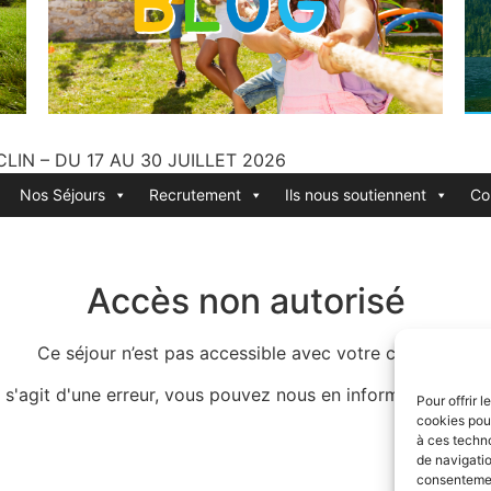
LIN – DU 17 AU 30 JUILLET 2026
Nos Séjours
Recrutement
Ils nous soutiennent
Co
Accès non autorisé
Ce séjour n’est pas accessible avec votre compte.
 s'agit d'une erreur, vous pouvez nous en informer via le f
Pour offrir 
cookies pour
à ces techn
de navigatio
consentement